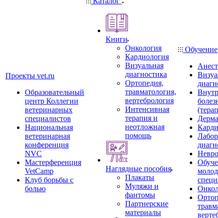
Каталог
Книги
Онкология
Обучение
Кардиология
Визуальная
Анест
диагностика
Визуа
Проекты vet.ru
Ортопедия,
диагн
травматология,
Образовательный
Внутр
вертебрология
центр Коллегии
болез
Интенсивная
ветеринарных
(тера
терапия и
специалистов
Дерма
неотложная
Национальная
Карди
помощь
ветеринарная
Лабор
конференция
диагн
NVC
Невро
Мастерференция
Обуче
Наглядные пособия
VetCamp
моло
Плакаты
Клуб борьбы с
специ
Муляжи и
болью
Онкол
фантомы
Ортоп
Партнерские
травм
материалы
верте