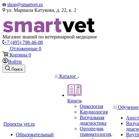
shop@smartvet.ru
ул. Маршала Катукова, д. 22, к. 2
Магазин знаний по ветеринарной медицине
+7 (495) 798-46-08
Отложенные
0
Корзина
0
Войти
Поиск
Каталог
Книги
Онкология
Обучение
Кардиология
Визуальная
Анест
диагностика
Визуа
Проекты vet.ru
Ортопедия,
диагн
травматология,
Образовательный
Внутр