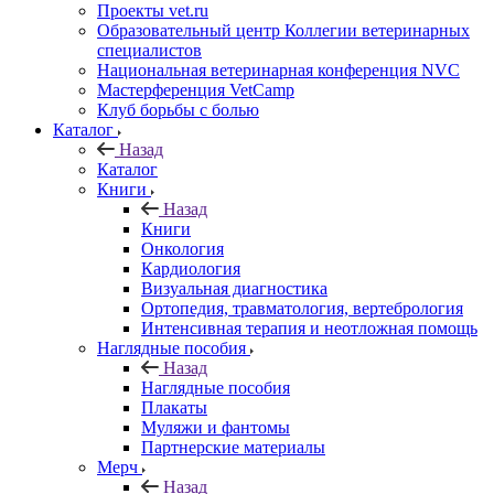
Проекты vet.ru
Образовательный центр Коллегии ветеринарных
специалистов
Национальная ветеринарная конференция NVC
Мастерференция VetCamp
Клуб борьбы с болью
Каталог
Назад
Каталог
Книги
Назад
Книги
Онкология
Кардиология
Визуальная диагностика
Ортопедия, травматология, вертебрология
Интенсивная терапия и неотложная помощь
Наглядные пособия
Назад
Наглядные пособия
Плакаты
Муляжи и фантомы
Партнерские материалы
Мерч
Назад