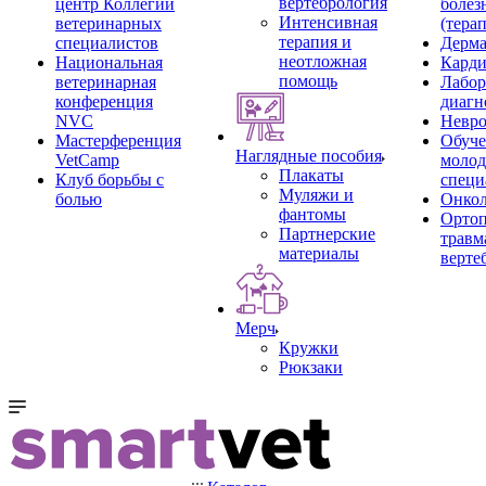
вертебрология
центр Коллегии
болез
Интенсивная
ветеринарных
(тера
терапия и
специалистов
Дерма
неотложная
Национальная
Карди
помощь
ветеринарная
Лабор
конференция
диагн
NVC
Невро
Мастерференция
Обуче
Наглядные пособия
VetCamp
моло
Плакаты
Клуб борьбы с
специ
Муляжи и
болью
Онкол
фантомы
Ортоп
Партнерские
травм
материалы
верте
Мерч
Кружки
Рюкзаки